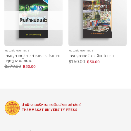
สินค้าหมดแล้ว
หมวดสังคมศาสตร์
หมวดสังคมศาสตร์
เศรษฐศาสตร์การค้าระหว่างประเทศ:
เศรษฐศาสตร์การเงินนโยบาย
ทฤษฎีและนโยบาย
Original
Current
฿
160.00
฿
50.00
price
price
Original
Current
฿
370.00
฿
50.00
was:
is:
price
price
฿160.00.
฿50.00.
was:
is:
฿370.00.
฿50.00.