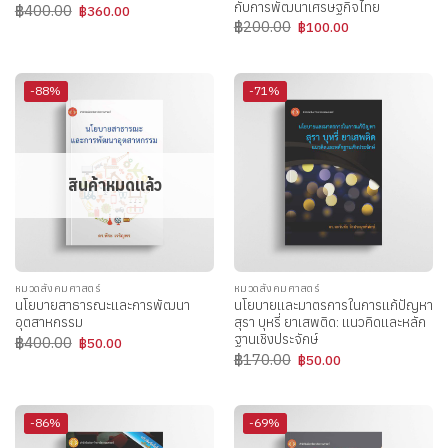
กับการพัฒนาเศรษฐกิจไทย
Original
Current
฿
400.00
฿
360.00
price
price
Original
Current
฿
200.00
฿
100.00
was:
is:
price
price
฿400.00.
฿360.00.
was:
is:
฿200.00.
฿100.00.
-88%
-71%
สินค้าหมดแล้ว
หมวดสังคมศาสตร์
หมวดสังคมศาสตร์
นโยบายสาธารณะและการพัฒนา
นโยบายและมาตรการในการแก้ปัญหา
อุตสาหกรรม
สุรา บุหรี่ ยาเสพติด: แนวคิดและหลัก
ฐานเชิงประจักษ์
Original
Current
฿
400.00
฿
50.00
price
price
Original
Current
฿
170.00
฿
50.00
was:
is:
price
price
฿400.00.
฿50.00.
was:
is:
฿170.00.
฿50.00.
-86%
-69%