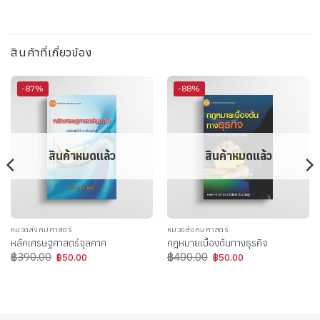
สินค้าที่เกี่ยวข้อง
-87%
-88%
สินค้าหมดแล้ว
สินค้าหมดแล้ว
หมวดสังคมศาสตร์
หมวดสังคมศาสตร์
หลักเศรษฐศาสตร์จุลภาค
กฎหมายเบื้องต้นทางธุรกิจ
Original
Current
Original
Current
฿
390.00
฿
400.00
฿
50.00
฿
50.00
price
price
price
price
was:
is:
was:
is:
฿390.00.
฿50.00.
฿400.00.
฿50.00.