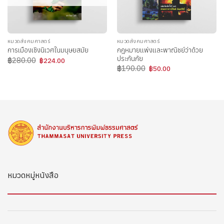
หมวดสังคมศาสตร์
หมวดสังคมศาสตร์
กฎหมายแพ่งและพาณิชย์ว่าด้วย
การเมืองเชิงนิเวศในมนุษยสมัย
ประกันภัย
Original
Current
฿
280.00
฿
224.00
price
price
Original
Current
฿
190.00
฿
50.00
was:
is:
price
price
฿280.00.
฿224.00.
was:
is:
฿190.00.
฿50.00.
หมวดหมู่หนังสือ