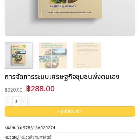
การจัดการระบบเศรษฐกิจชุมชนพึ่งตนเอง
Original
Current
฿
288.00
฿
320.00
price
price
จำนวน การจัดการระบบเศรษฐกิจชุมชนพึ่งตนเอง ชิ้น
was:
is:
฿320.00.
฿288.00.
หยิบใส่ตะกร้า
รหัสสินค้า:
9786166020274
หมวดหมู่:
หมวดสังคมศาสตร์