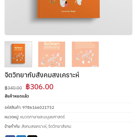
จิตวิทยากับสังคมสงเคราะห์
Original
Current
฿
306.00
฿
340.00
price
price
สินค้าหมดแล้ว
was:
is:
฿340.00.
฿306.00.
รหัสสินค้า:
9786166021752
หมวดหมู่:
หมวดภาษาและมนุษยศาสตร์
ป้ายกำกับ:
สังคมสงเคราะห์
,
จิตวิทยาสังคม